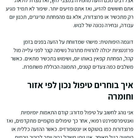
אצל רבים מכם הזעה מחמירה במצבי לחץ, ואז נוצרת לולאה:
אתם חוששים להזיע, ואז אתם מזיעים יותר. שיפור לא תמיד מגיע
רק מתכשיר או פרוצדורה, אלא גם מהפחתת טריגרים, תכנון יום
עבודה, ובחירה נכונה של לבוש.
דוגמה היפותטית: מישהי שמדווחת על הזעה בפנים בזמן
פרזנטציות יכולה להרוויח מתרגול נשימה קצר לפני עלייה מול
קהל, הפחתת קפאין באותו יום, ושימוש בתכשיר מתאים. כאשר
משלבים כמה צעדים קטנים, התמונה הכוללת משתפרת.
איך בוחרים טיפול נכון לפי אזור
וחומרה
אני נוהג לחשוב על טיפול מדורג: קודם התאמות יומיומיות
ואנטיפרספירנט רפואי, אחר כך טיפולים מקומיים מתקדמים, ואז
פרוצדורות כמו בוטוקס או יונטופורזיס. כאשר ההזעה כללית או
הופיעה בגיל מאוחר, אני נותן משקל גבוה יותר לבירור גורמים.