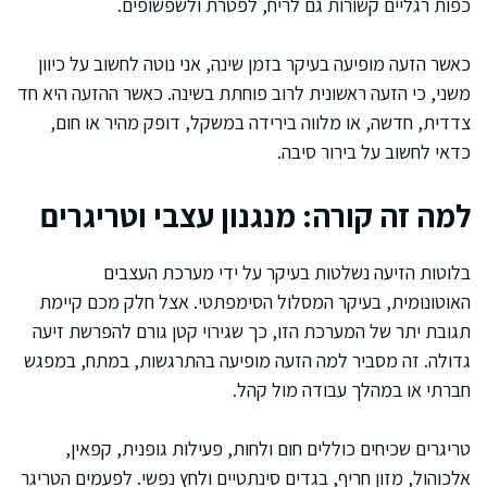
כפות רגליים קשורות גם לריח, לפטרת ולשפשופים.
כאשר הזעה מופיעה בעיקר בזמן שינה, אני נוטה לחשוב על כיוון
משני, כי הזעה ראשונית לרוב פוחתת בשינה. כאשר ההזעה היא חד
צדדית, חדשה, או מלווה בירידה במשקל, דופק מהיר או חום,
כדאי לחשוב על בירור סיבה.
למה זה קורה: מנגנון עצבי וטריגרים
בלוטות הזיעה נשלטות בעיקר על ידי מערכת העצבים
האוטונומית, בעיקר המסלול הסימפתטי. אצל חלק מכם קיימת
תגובת יתר של המערכת הזו, כך שגירוי קטן גורם להפרשת זיעה
גדולה. זה מסביר למה הזעה מופיעה בהתרגשות, במתח, במפגש
חברתי או במהלך עבודה מול קהל.
טריגרים שכיחים כוללים חום ולחות, פעילות גופנית, קפאין,
אלכוהול, מזון חריף, בגדים סינתטיים ולחץ נפשי. לפעמים הטריגר