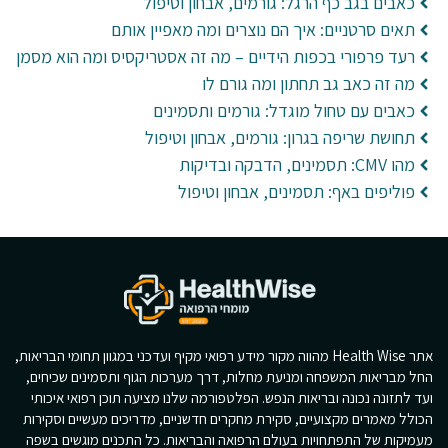
כאבים בגב כף הרגל: גורמים, אבחון וטיפול
תאים סרטניים: איך הם נוצרים ומה מאפיין אותם
רעד פרפורי בכפות הידיים – מה זה אסטריקסיס ומה הוא מסמן
מה זה כאב גב תחתון ומה גורם לו
כאבים עם טחול מוגדל: גורמים ותסמינים
תחושת שריפה בגרון: גורמים, אבחון וטיפול
מהו CMV: תסמינים, הדבקה ובדיקות
פוליפים באף: תסמינים, אבחון וטיפול
אתר Health Wise מהווה מקור מידע רפואי מקיף ועדכני במגוון תחומי הבריאות,
החל מבריאות המשפחה ומניעת מחלות, דרך מערכות הגוף ותסמינים שכיחים,
ועד לתזונה נכונה ובריאות הנפש. הפלטפורמה שלנו מציעה תוכן רפואי איכותי
הכולל מאמרים מקצועיים, סקירת מחקרים חדשניים, מדריכים מעשיים וסקירות
מעמיקות של התפתחויות בעולם הרפואה והבריאות. כל התכנים מוגשים בשפה