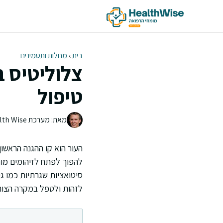
דלג
תוכן
בית
›
מחלות ותסמינים
צלוליטיס ב
טיפול
מאת: מערכת Health Wise | צוות העריכה
העור הוא קו ההגנה הראשון
להפוך לפתח לזיהומים מורכ
סיטואציות שגרתיות כמו גי
לזהות ולטפל במקרה הצור