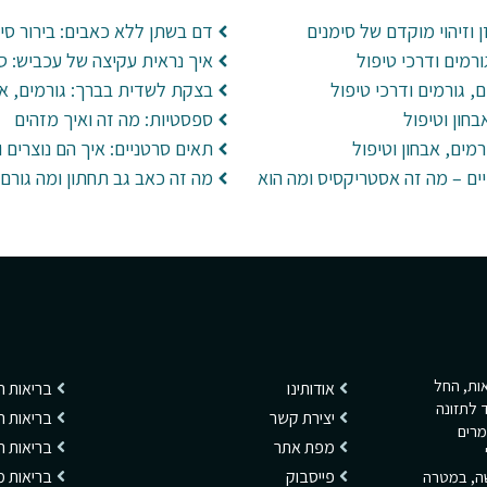
 וזיהוי מוקדם של סימנים
דם בשתן ללא כאבים: בירור סי
רמים ודרכי טיפול
איך נראית עקיצה של עכביש: ס
ם, גורמים ודרכי טיפול
בצקת לשדית בברך: גורמים, אב
חון וטיפול
ספסטיות: מה זה ואיך מזהים
מים, אבחון וטיפול
תאים סרטניים: איך הם נוצרים 
ים – מה זה אסטריקסיס ומה הוא
מה זה כאב גב תחתון ומה גורם 
ריאות, החל
אודותינו
בריאות 
 לתזונה
יצירת קשר
בריאות ה
מרים
מפת אתר
בריאות 
פייסבוק
בריאות מ
שה, במטרה