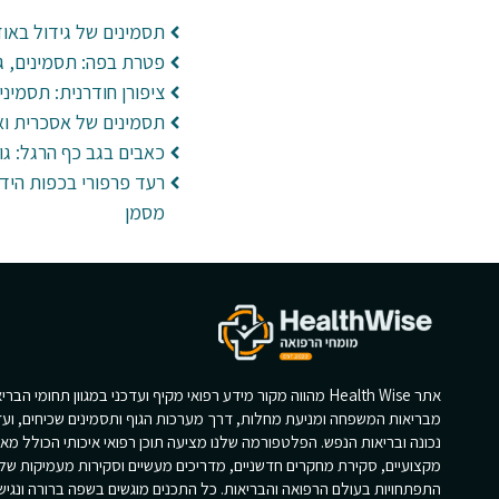
תסמינים של גידול באוזן
פטרת בפה: תסמינים, גו
ציפורן חודרנית: תסמיני
תסמינים של אסכרית ואב
כאבים בגב כף הרגל: גור
רעד פרפורי בכפות הידי
מסמן
אתר Health Wise מהווה מקור מידע רפואי מקיף ועדכני במגוון תחומי הב
מבריאות המשפחה ומניעת מחלות, דרך מערכות הגוף ותסמינים שכיחים, ועד
נכונה ובריאות הנפש. הפלטפורמה שלנו מציעה תוכן רפואי איכותי הכולל מא
מקצועיים, סקירת מחקרים חדשניים, מדריכים מעשיים וסקירות מעמיקות של
התפתחויות בעולם הרפואה והבריאות. כל התכנים מוגשים בשפה ברורה ונגי