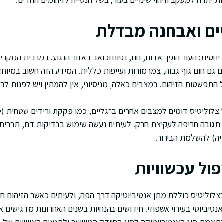
יים ואבחנה מבדלת
יחסית: העור הופך אדום, חם, נפוח וכואב באזור הנגוע. במרבית המקר
גם חום גוף גבוה, צמרמורות ועייפות כללית. המידע הזה חשוב במיו
 התפשטות הזיהום. במצבים כאלה, מניסיוני, אין להמתין ויש לפנות ל
צלוליטיס דומים למצבים אחרים ברגליים, כמו פקקת ורידים שטחית (
 תגובה חריפה לעקיצת חרק. לעיתים נעשה שימוש בבדיקות דם, תרבית 
יה) להשלמת הבירור.
ול עכשוויות
לוליטיס כוללת מתן אנטיביוטיקה דרך הפה, ולעיתים כאשר הזיהום ח
טיביוטי בעירוי אשפוזי. חידושים בהנחיות בשנים האחרונות מדגישים א
אמת סוג האנטיביוטיקה לסוג החיידק המשוער ולתנאים האישיים של 