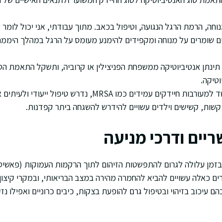
וחה, הרמת הרגל הנגועה, וטיפול בכאב. מתוך עבודתי, אני יכול לומר
שומרים על מנוחה ומקפידים להימנע מעומס על הרגל במהלך היממה ה
תינתן אנטיביוטיקה ממשפחת הפניצילין או קרוביה, ותשקל התאמת הט
טיקה.
ידקים עמידים כמו MRSA, נדרש טיפול ייעודי ולעיתים אשפוז.
קשות, קשישים וילדים עשויים להידרש להשגחה ביתר קפדנות.
יים ודרכי מניעה
זמן עלולה לגרום להתפשטות הזיהום לתוך הרקמות העמוקות (פאשיטיס
ם כאלה עשויים להביא להחמרה מהירה במצב הבריאותי, ובמקרי קיצו
בהם עיכוב בזיהוי ובטיפול גרם להופעת בצקות, כיבים כרוניים ואפילו נז