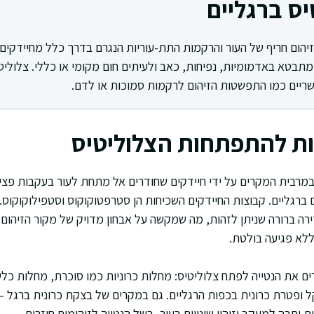
יס ברגליים
 זיהום חריף של העור והרקמות התת-עוריות הנגרם בדרך כלל מחיידקים
מתבטא באדמומיות, נפיחות, כאב ולעיתים חום מקומי או כללי. צלוליט
שריים כמו התפשטות הזיהום לרקמות סמוכות או לדם.
ות להתפתחות הצלוליטיס
במרבית המקרים על ידי חיידקים שחודרים אל מתחת לעור בעקבות פציעה
 ברגליים. קבוצות החיידקים השכיחות הן סטרפטוקוקוס וסטפילוקוקוס. מ
ירה ברורה שניתן לזהות, מה שמקשה על אבחון מדויק של מקור הזיהום,
ללא פגיעה בולטת.
רים את הנטייה לפתח צלוליטיס: מחלות כרוניות כמו סוכרת, מחלות כל
 ופטרת כרונית בכפות הרגליים. גם במקרים של בצקת כרונית ברגל 
 יתרה למעקב וזיהוי שינויים בעור, בשל הנטייה לזיהומים חוזרים.