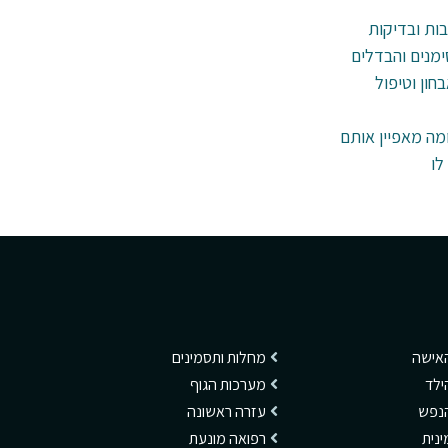
בות ובדיקות
ימנים והבדלים
חון וטיפול
ומה מאפיין אותם
לו
האישה
מחלות ותסמינים
ילד
מערכות הגוף
הנפש
עזרה ראשונה
ינית
רפואה מונעת