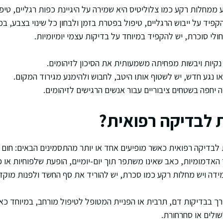
 ממחלות רקע כמו צלוליטיס היא שמירה על היגיינת כפות רגליים, טיפ
 להקפיד על ייבוש הרגליים, טיפול בפטרת בזמן ולבחון כל שינוי בצבע,
חולי סוכרת, יש להקפיד במיוחד על בדיקות עצמי יומיומיות.
נקיות ויבשות מפחיתה משמעותית את הסיכון לזיהומים.
 נגע חדש, יש לשטוף אותו היטב, לחבוש ולהימנע מגירוד המקום.
 יחפה בשטחים ציבוריים עבור אנשים הרגישים לזיהומים.
ת לבדיקה רפואית?
ת לבדיקה רפואית כאשר מופיעים אחד או יותר מהתסמינים הבאים: חום 
האדמומיות, כאב שאינו משתפר תוך יום-יומיים, הופעת שלפוחיות או
ידה ויש מחלות רקע כמו סכרת, יש להוריד את סף החשד ולפנות מוק
ורך בבדיקות דם, תרבית או הפניית המטופל לטיפול מורחב, במיוחד כא
ולים או סחרחורת.