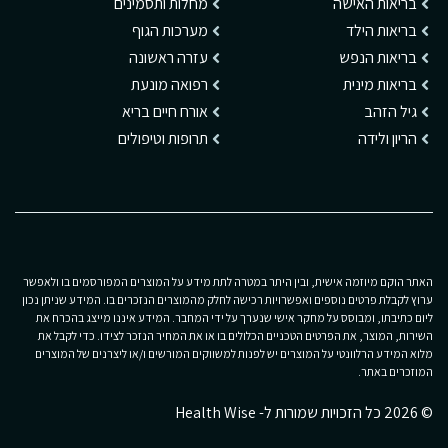
בריאות האישה
מחלות ותסמינים
בריאות הילד
מערכות הגוף
בריאות הנפש
עזרה ראשונה
בריאות מינית
רפואה מונעת
גיל הזהב
אורח חיים בריא
הריון ולידה
תרופות וטיפולים
האתר הוקם מיוזמה אישית, ובין היתר במטרה לתת מידע על המוצרים המפורסמים בו ולאפשר
ערוץ לקבלת פרטים נוספים ואפשרויות רכישה לחלק מהמוצרים הנזכרים בו. המידע שניתן נכון
ליום כתיבתו, ומבוסס על מחקר אישי שנערך על ידי המחבר. המידע איננו מייצג בהכרח את
השירות, המוצר, את הפרטים הטכניים הכלולים בו או את המחיר הנזכר לצידו. כדי לקבל את
מלוא המידע הרלוונטי על המוצרים יש לפנות למשווקים המורשים ו/או ליצרנים של המוצרים
המוזכרים באתר.
© 2026 כל הזכויות שמורות ל- Health Wise