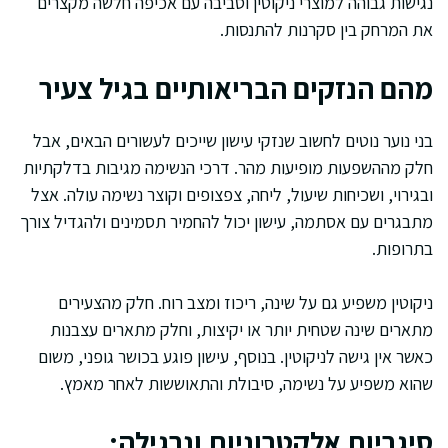
נגישות גבוהה למוצרי ניקוטין וסביבה עם אכיפה חלשה מקצרים
את המרחק בין סקרנות להתנסות.
מהם הנזקים הבריאותיים בגיל צעיר
בני נוער נוטים לחשוב שנזקי עישון שייכים לעשורים הבאים, אבל
חלק מההשפעות מופיעות מהר. דרכי הנשימה מגיבות בדלקתיות
ובגירוי, ושכיחות שיעול, ליחה, צפצופים וקוצר נשימה עולה. אצל
מתבגרים עם אסתמה, עישון יכול להחמיר תסמינים ולהגדיל צורך
בתרופות.
ניקוטין משפיע גם על שינה, ריכוז ומצב רוח. חלק מהצעירים
מתארים שינה שטחית יותר או יקיצות, וחלק מתארים עצבנות
כאשר אין גישה לניקוטין. בנוסף, עישון פוגע בכושר גופני, משום
שהוא משפיע על נשימה, סיבולת והתאוששות לאחר מאמץ.
סיגריות אלקטרוניות ונרגילה: