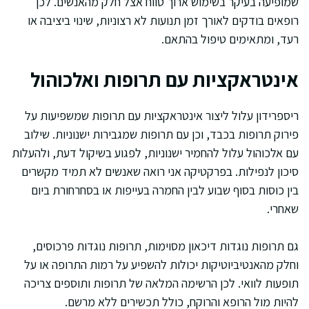
שמופיעה בעיקר בשימוש ארוך טווח אצל חלק מהאנשים. לכן
רופאים בודקים לאורך זמן תנועות לא רצוניות, שינוי ביציבה או
רעד, ומתאימים טיפול בהתאם.
אינטראקציות עם תרופות ואלכוהול
ריספרידון עלול ליצור אינטראקציות עם תרופות שמשפיעות על
פירוק תרופות בכבד, וכן עם תרופות שמגבירות ישנוניות. שילוב
עם אלכוהול עלול להחמיר ישנוניות, לפגוע בשיקול דעת, ולהעלות
סיכון לנפילות. בפרקטיקה אני רואה שאנשים לא תמיד מקשרים
בין כוסות בסוף שבוע לבין החמרה בעייפות או בסחרחורת ביום
שאחרי.
גם תרופות נוגדות דיכאון מסוימות, תרופות נוגדות פרכוסים,
וחלק מהאנטיביוטיקות יכולות להשפיע על רמות התרופה או על
תופעות לוואי. לכן הרשימה המלאה של תרופות ותוספים צריכה
להיות מול הרופא והרוקח, כולל תכשירים ללא מרשם.