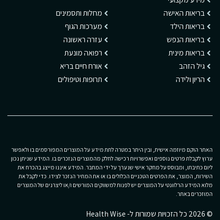
בריאות האישה
מחלות ותסמינים
בריאות הילד
מערכות הגוף
בריאות הנפש
עזרה ראשונה
בריאות מינית
רפואה מונעת
גיל הזהב
אורח חיים בריא
הריון ולידה
תרופות וטיפולים
האתר הוקם מיוזמה אישית, ובין היתר במטרה לתת מידע על המוצרים המפורסמים בו ולאפשר
ערוץ לקבלת פרטים נוספים ואפשרויות רכישה לחלק מהמוצרים הנזכרים בו. המידע שניתן נכון
ליום כתיבתו, ומבוסס על מחקר אישי שנערך על ידי המחבר. המידע איננו מייצג בהכרח את
השירות, המוצר, את הפרטים הטכניים הכלולים בו או את המחיר הנזכר לצידו. כדי לקבל את
מלוא המידע הרלוונטי על המוצרים יש לפנות למשווקים המורשים ו/או ליצרנים של המוצרים
המוזכרים באתר.
© 2026 כל הזכויות שמורות ל- Health Wise