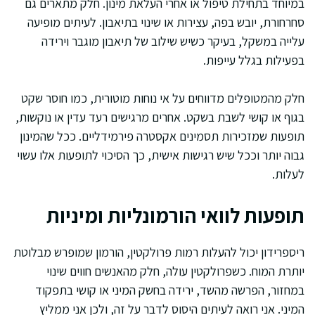
במיוחד בתחילת טיפול או אחרי העלאת מינון. חלק מתארים גם
סחרחורת, יובש בפה, עצירות או שינוי בתיאבון. לעיתים מופיעה
עלייה במשקל, בעיקר כשיש שילוב של תיאבון מוגבר וירידה
בפעילות בגלל עייפות.
חלק מהמטופלים מדווחים על אי נוחות מוטורית, כמו חוסר שקט
בגוף או קושי לשבת בשקט. אחרים מרגישים רעד עדין או נוקשות,
תופעות שמזכירות תסמינים אקסטרה פירמידליים. ככל שהמינון
גבוה יותר וככל שיש רגישות אישית, כך הסיכוי לתופעות אלו עשוי
לעלות.
תופעות לוואי הורמונליות ומיניות
ריספרידון יכול להעלות רמות פרולקטין, הורמון שמופרש מבלוטת
יותרת המוח. כשפרולקטין עולה, חלק מהאנשים חווים שינוי
במחזור, הפרשה מהשד, ירידה בחשק המיני או קושי בתפקוד
המיני. אני רואה לעיתים היסוס לדבר על זה, ולכן אני ממליץ