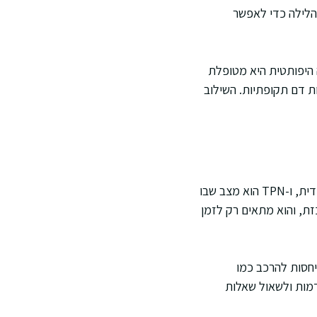
 הלילה כדי לאפשר
מה היפותטית היא מטופלת
 בדיקות דם תקופתיות. השילוב
במסמכים רפואיים אפשר לראות מושגים כמו PN, TPN ו-PPN. PN הוא שם כללי לתזונה תוך ורידית, ו-TPN הוא מצב שבו
מיסה פחות מרוכזת, והוא מתאים רק לזמן
עט תנאי ל-TPN מלא. תיתכן גם התייחסות להרכב כמו
רי ההתקדמות ולשאול שאלות