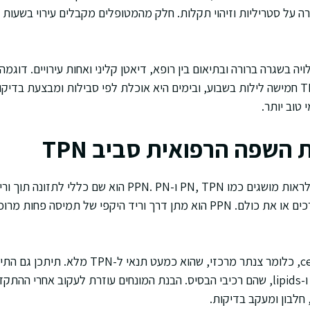
רה על סטריליות וזיהוי תקלות. חלק מהמטופלים מקבלים עירוי בשעות
ויה בשגרה ברורה ובתיאום בין רופא, דיאטן קליני ואחות עירויים. דוג
עם מעי קצר שמקבלת TPN חמישה לילות בשבוע, ובימים היא אוכלת לפי סבילות ומבצעת
טוב יותר.
 השפה הרפואית סביב TPN
התזונה מכסה את רוב הצרכים או את כולם. PPN הוא מתן דרך וריד היקפי של ת
מונח נוסף הוא central line, כלומר צנתר מרכזי, שהוא כמ
dextrose, amino acids ו-lipids, שהם רכיבי הבסיס. הבנת המונחים עוזרת לעקוב אח
 חלבון ומעקב בדיקות.