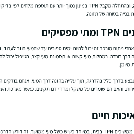
שאושפז בגלל דלקת קשה, ובהתחלה מקבל TPN במינון נמוך יותר עם תוספת מלחים
בנייה בטוחה של תזונה.
פסיקים
חרי ניתוח מורכב זה יכול להיות ימים ספורים עד שהמעי חוזר לעבוד, 
 דרך זונדה. במחלות מעי קשות או תסמונת מעי קצר, הטיפול יכול להי
 מיומן.
ך הירידה מ-TPN מתבצע בדרך כלל בהדרגה, תוך עלייה בהזנה דרך המעי. אנחנו בוד
ירות, והאם הם שומרים על משקל ומדדי דם תקינים. כאשר מערכת העי
יש מצבים שבהם מטופלים ממשיכים TPN בבית, במיוחד כשיש כשל מעי ממושך. זה ד