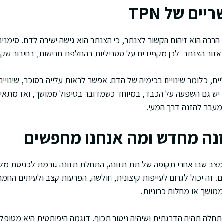
ים של TPN
הרבה הוא זיהום הקשור לצנתר, כי הצנתר הוא גישה ישירה לדם. סימנים 
זור הצנתר. לכן מקפידים על סטריליות בהחלפת חבישות, בחיבור שקיו
ים, כלומר שינויים בכימיה של הדם. אפשר לראות עלייה בסוכר, שינויים
יש גם השפעה על הכבד, במיוחד כשמדובר בטיפול ממושך, ואז מתאימ
 מעבר להזנה דרך המעי.
נה מחדש ומה אנחנו מחפשים
צב שבו אחרי תקופה של תת תזונה, התחלת תזונה גורמת לכניסת מלח
ם. זה יכול לגרום לעייפות קיצונית, חולשה, הפרעות קצב ולעיתים החמר
מושך או מחלות כרוניות.
לה תהיה הדרגתית ושיהיה ניטור תכוף. דוגמה היפותטית היא מטופל