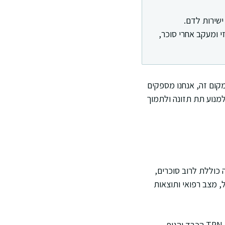
 ישירות לדם.
 ומעקב אחרי סוכר,
במקום זה, אנחנו מספקים
למנוע תת תזונה ולתמוך
ה כוללת לרוב סוכרים,
ל, מצב רפואי ותוצאות
אני מסביר למטופלים שההבדל המרכזי הוא מסלול הספיגה. בתזונה רגילה המעי מפרק וסופג, וב-TPN הכבד והגוף