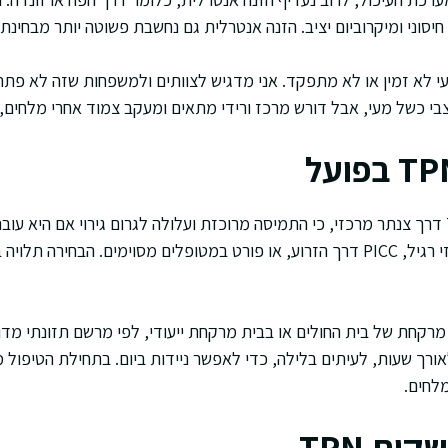
סוני ומיקרוביום יציב. הזנה אנטרלית גם נחשבת פשוטה יותר מבחינת ג
מעי לא זמין או לא מתפקד. אני מדגיש לצוותים ולמשפחות שזה לא פתרון
בי כשל מעי, אבל דורש מרכז ורידי מתאים ומעקב צמוד אחרי מלחים, 
ברוב המקרים נותנים TPN דרך צנתר מרכזי, כי התמיסה מרוכזת ועלולה לגרום גירוי אם היא
הצנתר יכול להיות קו מרכזי רגיל, PICC דרך הזרוע, או פורט במטופלים מסוימים. הבח
מרקחת של בית החולים או בבית מרקחת ייעודי, לפי מרשם תזונתי מד
ורך שעות, לעיתים בלילה, כדי לאפשר ניידות ביום. בתחילת הטיפול מ
לחים.
ית TPN