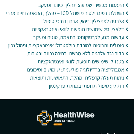
התאמת מכשירי שמיעה: תהליך כיוונון ומעקב
השתלת דפיברילטור מושתל ICD – מהלך, התאמה וחיים אחרי
אלרגיה לפניצילין: זיהוי, אבחון ודרכי טיפול
דלאצין סי: שימושים תופעות לוואי ואינטראקציות
עדשות מגע לקרטוקונוס: התאמה, סוגים ומעקב
פומלית ותרופות להורדת כולסטרול: אינטראקציות וניהול נכון
כדור נגד אלרגיה ללא מרשם: בחירה נכונה ובטיחות
בטנזול: שימושים תופעות לוואי ואינטראקציות
אמבוליזציה ברדיולוגיה פולשנית: שימושים וסיכונים
ניתוח תעלה קרפלית: מהלך, התאוששות ותוצאות
רזגילין: טיפול תרופתי במחלת פרקינסון